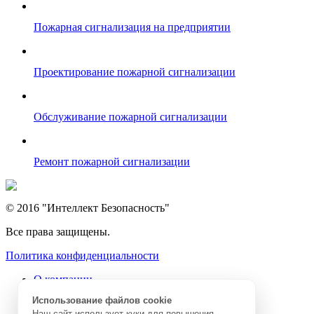
Пожарная сигнализация на предприятии
Проектирование пожарной сигнализации
Обслуживание пожарной сигнализации
Ремонт пожарной сигнализации
© 2016 "Интеллект Безопасность"
Все права защищены.
Политика конфиденциальности
О компании
Услуги
Использование файлов cookie
Партнеры
Наш сайт использует куки для повышения