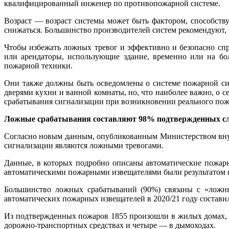
квалифицированный инженер по противопожарной системе.
Возраст — возраст системы может быть фактором, способст
снижаться. Большинство производителей систем рекомендуют, ч
Чтобы избежать ложных тревог и эффективно и безопасно сп
или арендаторы, использующие здание, временно или на бо
пожарной техники.
Они также должны быть осведомлены о системе пожарной сигн
дверями кухни и ванной комнаты, но, что наиболее важно, о 
срабатывания сигнализации при возникновении реального пож
Ложные срабатывания составляют 98% подтвержденных сл
Согласно новым данным, опубликованным Министерством внут
сигнализации являются ложными тревогами.
Данные, в которых подробно описаны автоматические пожар
автоматическими пожарными извещателями были результатом фа
Большинство ложных срабатываний (90%) связаны с «ложны
автоматических пожарных извещателей в 2020/21 году составил
Из подтвержденных пожаров 1855 произошли в жилых домах, 7
дорожно-транспортных средствах и четыре — в дымоходах.