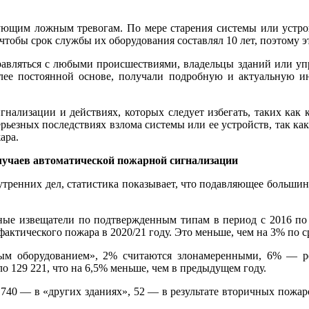
вующим ложным тревогам. По мере старения системы или устро
тобы срок службы их оборудования составлял 10 лет, поэтому э
равляться с любыми происшествиями, владельцы зданий или у
лее постоянной основе, получали подробную и актуальную и
ализации и действиях, которых следует избегать, таких как к
серьезных последствиях взлома системы или ее устройств, так к
ара.
учаев автоматической пожарной сигнализации
ренних дел, статистика показывает, что подавляющее большин
ные извещатели по подтвержденным типам в период с 2016 по 
ктического пожара в 2020/21 году. Это меньше, чем на 3% по с
м оборудованием», 2% считаются злонамеренными, 6% — ре
о 129 221, что на 6,5% меньше, чем в предыдущем году.
40 — в «других зданиях», 52 — в результате вторичных пожаров