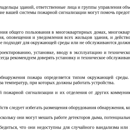
ладельцы зданий, ответственные лица и группы управления объек
ние вашей системы пожарной сигнализации могут помочь предот
ения общего пользования в многоквартирных домах, многоквар
я, оповещения и уведомления всех жильцов здания, и действо
 не подходят для окружающей среды или не обслуживаются долж
проектированию, установке, вводу в эксплуатацию и техниче
сегда рекомендуем доверять установку и техническое обслужив
бнаружения пожара определяется типом окружающей среды. Н
а температур, при которых должны работать устройства.
й пожарной сигнализации и их отделения от других коммуник
ств следует избегать размещения оборудования обнаружения, ко
кольку они могут мешать работе детекторов дыма, потенциально
едиться, что они недоступны для случайного вандализма или 