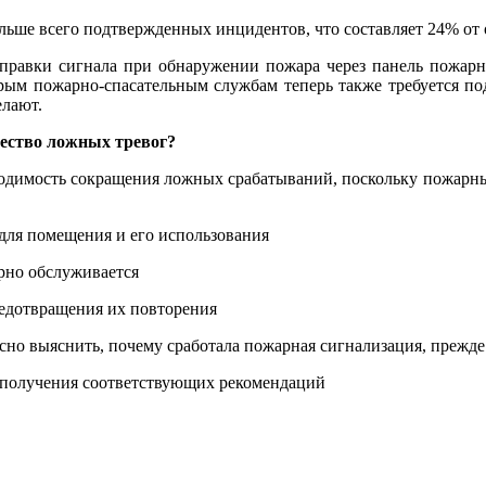
льше всего подтвержденных инцидентов, что составляет 24% от 
тправки сигнала при обнаружении пожара через панель пожарн
рым пожарно-спасательным службам теперь также требуется под
елают.
ество ложных тревог?
одимость сокращения ложных срабатываний, поскольку пожарные
для помещения и его использования
ярно обслуживается
редотвращения их повторения
сно выяснить, почему сработала пожарная сигнализация, прежд
 получения соответствующих рекомендаций