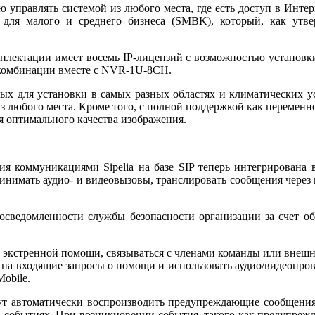
 управлять системой из любого места, где есть доступ в Инте
я малого и среднего бизнеса (SMBK), который, как утвер
лектации имеет восемь IP-лицензий с возможностью установ
омбинации вместе с NVR-1U-8CH.
 для установки в самых разных областях и климатических усл
з любого места. Кроме того, с полной поддержкой как переменн
я оптимального качества изображения.
ния коммуникациями Sipelia на базе SIP теперь интегрирована 
инимать аудио- и видеовызовы, транслировать сообщения через
 осведомленности службы безопасности организации за счет о
жбы экстренной помощи, связываться с членами команды или вне
 на входящие запросы о помощи и использовать аудио/видеопров
obile.
гут автоматически воспроизводить предупреждающие сообщения
обытиях. При возникновении события, такого как предупрежден