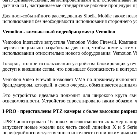
датчика IoT, настраиваемые стандартные рабочие процедуры пр
Для пост-событийного расследования Sipelia Mobile также поз
использования без необходимости использования стороннего у
Vemotion -
компактный видеобрандмауэр Vemotion
Vemotion Interactive запустила Vemotion Video Firewall. Комп
версия специально разработана для того, чтобы помочь этим
использовании относительно нового оборудования. Vemotion Vi
Говорят, что при использовании устройства блокировщик утечк
доступ к внешним сетям, что повышает безопасность и контро
Vemotion Video Firewall позволяет VMS по-прежнему выполня
брандмауэром, который, в свою очередь, обменивается данными
Это устройство идеально подходит для широкого круга яв
осведомленности. Устройство спроектировано таким образом, 
I
-
PRO
- представлены PTZ-камеры с более высоким разре
i-PRO анонсировала 16 новых высокоскоростных камер пано
запускает новые модели как часть своей линейки X и S Ser
периферийного искусственного интеллекта и широким диапазо