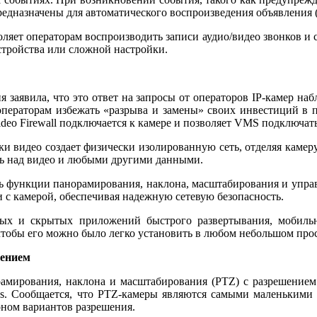
едназначены для автоматического воспроизведения объявления (
воляет операторам воспроизводить записи аудио/видео звонков и
стройства или сложной настройки.
ания заявила, что это ответ на запросы от операторов IP-камер
 операторам избежать «разрыва и замены» своих инвестиций в п
deo Firewall подключается к камере и позволяет VMS подключать
и видео создает физически изолированную сеть, отделяя камеру 
ль над видео и любыми другими данными.
ть функции панорамирования, наклона, масштабирования и упра
 с камерой, обеспечивая надежную сетевую безопасность.
ных и скрытых приложений быстрого развертывания, мобил
чтобы его можно было легко установить в любом небольшом прос
шением
рамирования, наклона и масштабирования (PTZ) с разрешением
ies. Сообщается, что PTZ-камеры являются самыми маленьким
ном вариантов разрешения.