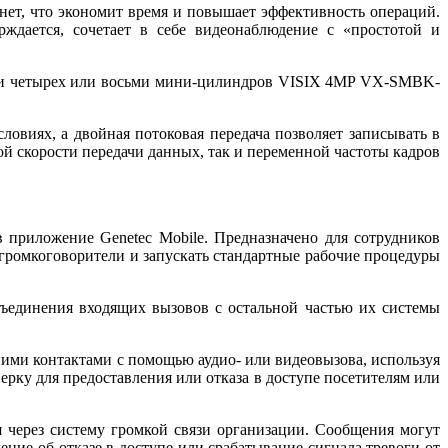
рнет, что экономит время и повышает эффективность операций.
ждается, сочетает в себе видеонаблюдение с «простотой и
ки четырех или восьми мини-цилиндров VISIX 4MP VX-SMBK-
овиях, а двойная потоковая передача позволяет записывать в
ой скорости передачи данных, так и переменной частоты кадров
в приложение Genetec Mobile. Предназначено для сотрудников
 громкоговорители и запускать стандартные рабочие процедуры
бъединения входящих вызовов с остальной частью их системы
шними контактами с помощью аудио- или видеовызова, используя
ерку для предоставления или отказа в доступе посетителям или
 через систему громкой связи организации. Сообщения могут
ие об отказе в доступе или срабатывание сигнала тревоги от