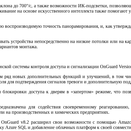
клона до 700°/с, а также возможности ИК-подсветки, позволяю
еживание на основе искусственного интеллекта также помогают у
 воспроизводимую точность панорамирования, и, как утверждае
вать устройства непосредственно на низкие потолки или на ка
вариантов монтажа.
кой системы контроля доступа и сигнализации OnGuard Version
телям ряд новых дополнительных функций и улучшений, в том ч
оля для подтверждения сигналов тревоги и дополнительную под
 блокировки доступа к дверям в «запертом» режиме, что поз
предназначена для содействия своевременному реагированию
или на производственных и химических предприятиях.
 OnGuard v8.2 расширил свои возможности с помощью Amazon
у Azure SQL и добавление облачных платформ к своей совмест