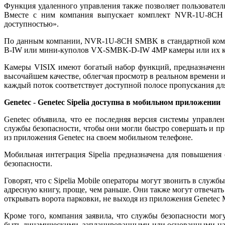
Функция удаленного управления также позволяет пользователю
Вместе с ним компания выпускает комплект NVR-1U-8CH дл
доступностью».
По данным компании, NVR-1U-8CH SMBK в стандартной комп
B-IW или мини-куполов VX-SMBK-D-IW 4MP камеры или их к
Камеры VISIX имеют богатый набор функций, предназначенных
высочайшем качестве, облегчая просмотр в реальном времени и
каждый поток соответствует доступной полосе пропускания дл
Genetec
-
Genetec Sipelia доступна в мобильном приложении
Genetec объявила, что ее последняя версия системы управле
службы безопасности, чтобы они могли быстро совершать и пр
из приложения Genetec на своем мобильном телефоне.
Мобильная интеграция Sipelia предназначена для повышения
безопасности.
Говорят, что с Sipelia Mobile операторы могут звонить в слу
адресную книгу, проще, чем раньше. Они также могут отвечать
открывать ворота парковки, не выходя из приложения Genetec M
Кроме того, компания заявила, что службы безопасности мо
быть динамическими, запланированными или основанными на с