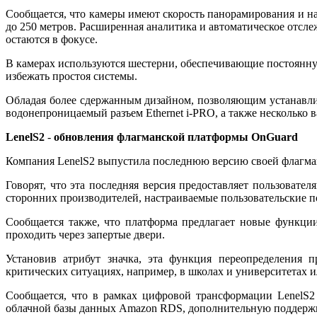
Сообщается, что камеры имеют скорость панорамирования и на
до 250 метров. Расширенная аналитика и автоматическое отсл
остаются в фокусе.
В камерах используются шестерни, обеспечивающие постоянную
избежать простоя системы.
Обладая более сдержанным дизайном, позволяющим устанавли
водонепроницаемый разъем Ethernet i-PRO, а также несколько 
LenelS
2
-
обновления флагманской платформы OnGuard
Компания LenelS2 выпустила последнюю версию своей флагманс
Говорят, что эта последняя версия предоставляет пользова
сторонних производителей, настраиваемые пользовательские п
Сообщается также, что платформа предлагает новые функции
проходить через запертые двери.
Установив атрибут значка, эта функция переопределения 
критических ситуациях, например, в школах и университетах 
Сообщается, что в рамках цифровой трансформации LenelS2
облачной базы данных Amazon RDS, дополнительную поддержк