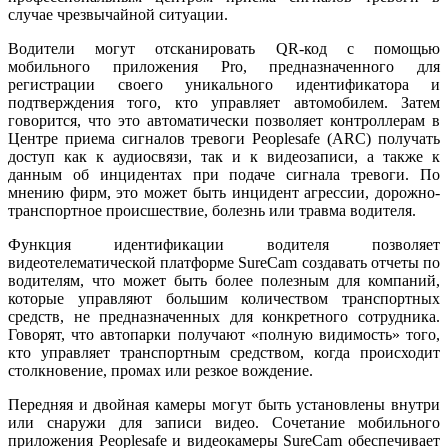
случае чрезвычайной ситуации.
Водители могут отсканировать QR-код с помощью
мобильного приложения Pro, предназначенного для
регистрации своего уникального идентификатора и
подтверждения того, кто управляет автомобилем. Затем
говорится, что это автоматически позволяет контроллерам в
Центре приема сигналов тревоги Peoplesafe (ARC) получать
доступ как к аудиосвязи, так и к видеозаписи, а также к
данным об инцидентах при подаче сигнала тревоги. По
мнению фирм, это может быть инцидент агрессии, дорожно-
транспортное происшествие, болезнь или травма водителя.
Функция идентификации водителя позволяет
видеотелематической платформе SureCam создавать отчеты по
водителям, что может быть более полезным для компаний,
которые управляют большим количеством транспортных
средств, не предназначенных для конкретного сотрудника.
Говорят, что автопарки получают «полную видимость» того,
кто управляет транспортным средством, когда происходит
столкновение, промах или резкое вождение.
Передняя и двойная камеры могут быть установлены внутри
или снаружи для записи видео. Сочетание мобильного
приложения Peoplesafe и видеокамеры SureCam обеспечивает