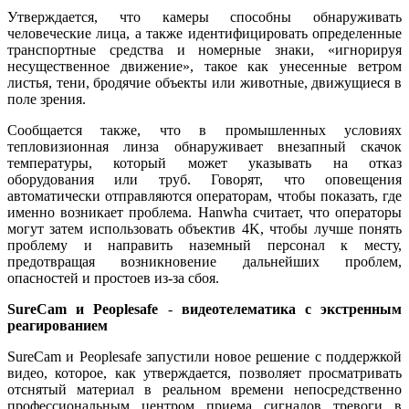
Утверждается, что камеры способны обнаруживать
человеческие лица, а также идентифицировать определенные
транспортные средства и номерные знаки, «игнорируя
несущественное движение», такое как унесенные ветром
листья, тени, бродячие объекты или животные, движущиеся в
поле зрения.
Сообщается также, что в промышленных условиях
тепловизионная линза обнаруживает внезапный скачок
температуры, который может указывать на отказ
оборудования или труб. Говорят, что оповещения
автоматически отправляются операторам, чтобы показать, где
именно возникает проблема. Hanwha считает, что операторы
могут затем использовать объектив 4K, чтобы лучше понять
проблему и направить наземный персонал к месту,
предотвращая возникновение дальнейших проблем,
опасностей и простоев из-за сбоя.
SureCam и Peoplesafe
-
видеотелематика с экстренным
реагированием
SureCam и Peoplesafe запустили новое решение с поддержкой
видео, которое, как утверждается, позволяет просматривать
отснятый материал в реальном времени непосредственно
профессиональным центром приема сигналов тревоги в